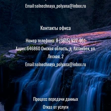
Email:solnechnaya_polyana@inbox.ru
Контакты офиса
Номер телефона: 8 (3815) 922-051
Адрес:646860 Омская область, д. Антамбек, ул.
Лесная, 2
Email:solnechnaya_polyana@inbox.ru
Процесс передачи данных
Отказ от услуги